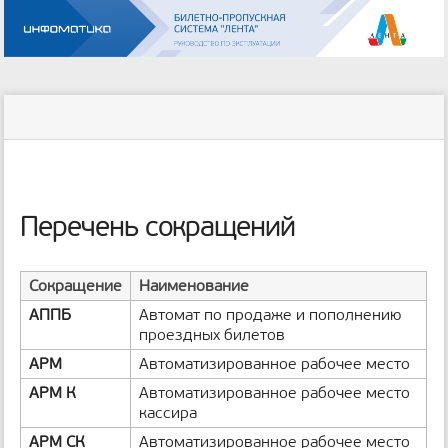
Инструменты
пользователя
меню
статус
Инструменты
и
сайта
страницы
быстрый
поиск
м
е
Перечень сокращений
т
а
д
Сокращение
Наименование
а
н
АППБ
Автомат по продаже и пополнению
н
проездных билетов
ы
АРМ
Автоматизированное рабочее место
е
с
АРМ К
Автоматизированное рабочее место
т
кассира
р
АРМ СК
Автоматизированное рабочее место
а