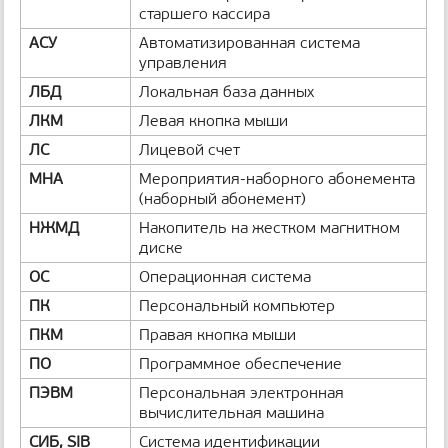
старшего кассира
н
и
АСУ
Автоматизированная система
ц
управления
ы
ЛБД
Локальная база данных
ЛКМ
Левая кнопка мыши
ЛС
Лицевой счет
МНА
Мероприятия-наборного абонемента
(наборный абонемент)
НЖМД
Накопитель на жестком магнитном
диске
ОС
Операционная система
ПК
Персональный компьютер
ПКМ
Правая кнопка мыши
ПО
Программное обеспечение
ПЭВМ
Персональная электронная
вычислительная машина
СИБ, SIB
Система идентификации