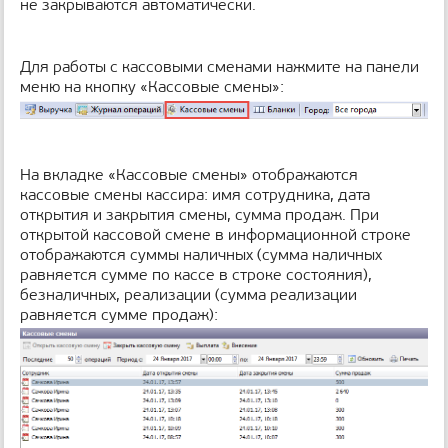
не закрываются автоматически.
н
и
ц
Для работы с кассовыми сменами нажмите на панели
ы
меню на кнопку «Кассовые смены»:
На вкладке «Кассовые смены» отображаются
кассовые смены кассира: имя сотрудника, дата
открытия и закрытия смены, сумма продаж. При
открытой кассовой смене в информационной строке
отображаются суммы наличных (сумма наличных
равняется сумме по кассе в строке состояния),
безналичных, реализации (сумма реализации
равняется сумме продаж):