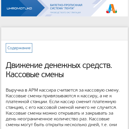
Инструменты
пользователя
меню
статус
Инструменты
и
сайта
страницы
быстрый
поиск
Содержание
м
е
Движение денежных средств.
т
а
Кассовые смены
д
а
н
Выручка в АРМ кассира считается за кассовую смену.
н
Кассовые смены привязываются к кассиру, а не к
ы
платежной станции. Если кассир сменит платежную
е
станцию, с его кассовой сменой ничего не случится.
с
Кассовые смены можно открывать и закрывать за
т
день неограниченное количество раз. Кассовые
р
смены могут быть открыты несколько дней, т.е. они
а