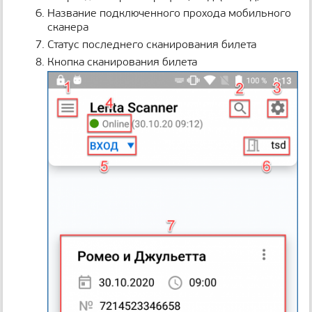
н
Название подключенного прохода мобильного
и
сканера
ц
Статус последнего сканирования билета
ы
Кнопка сканирования билета