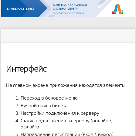
Инструменты
пользователя
меню
статус
Инструменты
и
сайта
страницы
быстрый
поиск
м
е
Интерфейс
т
а
д
На главном экране приложения находятся элементы:
а
н
Переход в боковое меню
н
ы
Ручной поиск билета
е
Настройки подключения к серверу
с
Статус подключения к серверу (онлайн \
т
офлайн)
р
Направление регистрации (вход \ выход)
а